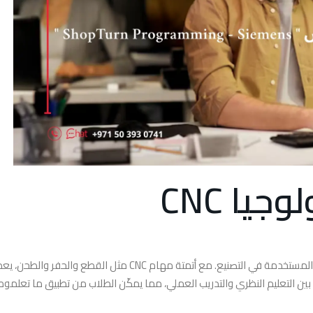
يا CNC
يتضمن التدريب على تكنولوجيا CNC فهم البرامج والأجهزة المستخدمة في التصنيع. مع أتمتة مهام CNC مثل القطع وا
. تمزج هذه الدورات بين التعليم النظري والتدريب العملي، مما يمكّن الطلاب من تطبيق ما تعلموه