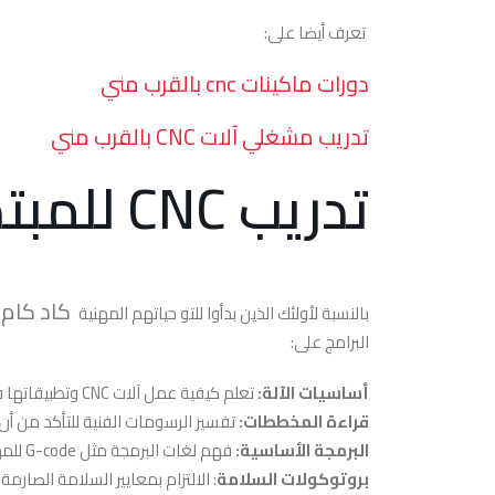
تعرف أيضا على:
دورات ماكينات cnc بالقرب مني
تدريب مشغلي آلات CNC بالقرب مني
تدريب CNC للمبتدئين
كاد كام
بالنسبة لأولئك الذين بدأوا للتو حياتهم المهنية
البرامج على:
أساسيات الآلة:
تعلم كيفية عمل آلات CNC وتطبيقاتها في مختلف الصناعات.
قراءة المخططات:
تفسير الرسومات الفنية للتأكد من أن
البرمجة الأساسية:
فهم لغات البرمجة مثل G-code للمهام البسيطة.
بروتوكولات السلامة
: الالتزام بمعايير السلامة الصارم