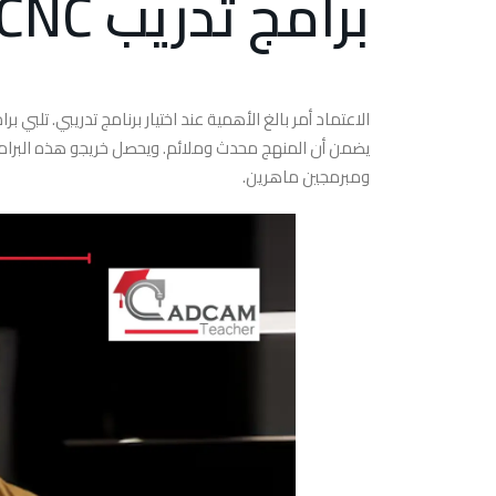
برامج تدريب CNC المعتمدة
يضمن أن المنهج محدث وملائم. ويحصل خريجو هذه البر
ومبرمجين ماهرين.