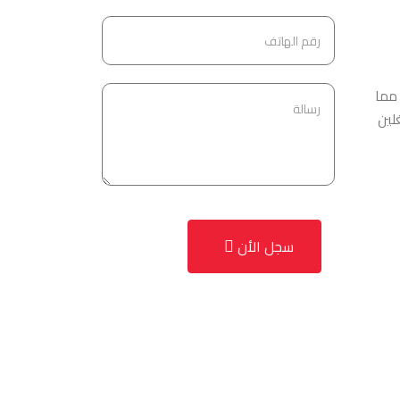
لعمل، مما
لين
سجل الأن