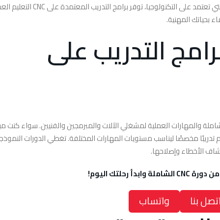
خطوة مهمة نحو تطوير المهارات اللازمة لهذه الصناعة التي تعتمد على التكنولوجيا، توفر برامج التدريب
ء بحياتك المهنية.
امج التدريب على
ى آلات CNC لتقديم المعرفة الشاملة والمهارات العملية لمشغلي الآلات والمبرمجين والفنيين. سواء كنت مب
 CNC، فإن هذه البرامج تقدم تدريبًا مخصصًا ليناسب مستويات المهارات المختلفة. تغطي الدورات النموذج
شاف الأخطاء وإصلاحها.
ة وابدأ رحلتك اليوم!
تصل بنا
واتساب