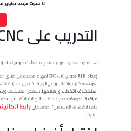
لا تفوت فرصة تطوير مها
ا
التدريب على CNC: الخبرة العملية والتعلم
تعد الخبرة العملية ضرورية لتصبح مشغلًا أو مبرمجًا ماهرًا في CNC. ستتعلم في الجلسات ال
إعداد الآلة
: تكوين آلات CNC لمهام محددة عن طريق اختيار الأدوات والمواد المناسبة.
البرمجة
: كتابة واختبار البرامج التي تتحكم في عمليات تشغيل ماكينات CNC مما يضم
استكشاف الأخطاء وإصلاحها
: تشخيص المشكلات وإصل
مراقبة الجودة:
فحص المنتجات النهائية للتأكد من مطاب
رابط الكاليند
جاهز لاكتشاف المستقبل؟ اضغط على
الإثارة!