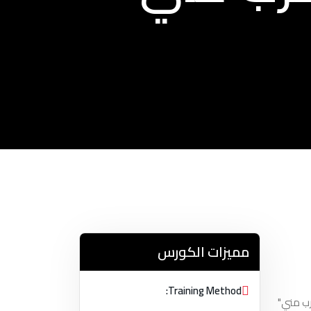
مميزات الكورس
Training Method:
عددي بالكمبيوتر (CNC) أمرًا ضروريًا. يعد التسجيل في "التدريب على آلات CNC بالقرب مني"