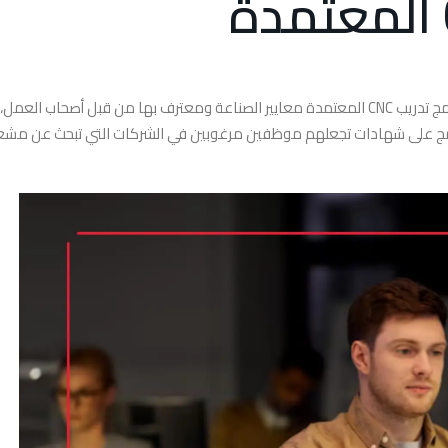
الاعتماد أمر بالغ الأهمية عند اختيار برنامج تدريبي. تلبي برامج تدريب CNC المعتمدة معايير الصناعة ومعترف بها من قبل أصحاب ا
امج على شهادات تجعلهم موظفين مرغوبين في الشركات التي تبحث عن مشغ