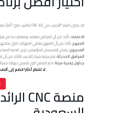
اختيار أفضل برنامج
قد يكون اختيار "التدريب على آلة CNC بالقرب مني" أمرًا صعبًا. فيما يلي بعض النصائح لتوجيه اختيارك:
الاعتماد:
تأكد من أن البرنامج معتمد ومعترف به من قبل
المنهج
: تأكد من أن المنهج يغطي المهارات التي تحتاجها
المدربون:
يمكن للمدرسين المؤهلين ذوي الخبرة الصناع
المرافق الحديثة
: قم بزيارة مركز التدريب للتأكد من أن لد
جداول زمنية مرنة:
اختر البرامج التي تتضمن دروسًا مسائي
لا تنتظر أكثر! انضم إلى آلاف ال
ا
منصة CNC
السعودية