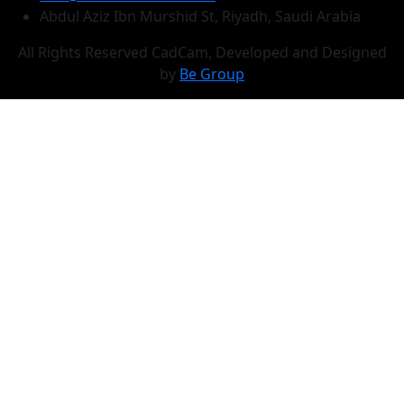
Abdul Aziz Ibn Murshid St, Riyadh, Saudi Arabia
All Rights Reserved CadCam, Developed and Designed
by
Be Group