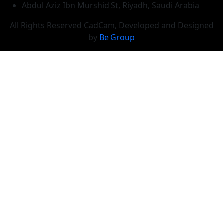
Abdul Aziz Ibn Murshid St, Riyadh, Saudi Arabia
All Rights Reserved CadCam, Developed and Designed
by
Be Group